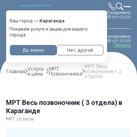
центр диагностики
Ежедневно
Выбрать город
08:00-03:00
Караганда
Ваш город —
Караганда
Покажем услуги и акции для вашего
города.
ежедневно
МРТ животным
08:00-20:00
с. Отеген батыра
Перейти
Да, верно
Нет, другой
МРТ Весь
Услуги
МРТ
Главная
позвоночник ( 3
и цены
Позвоночника
отдела)
МРТ Весь позвоночник ( 3 отдела) в
Караганде
МРТ 1.5 тесла