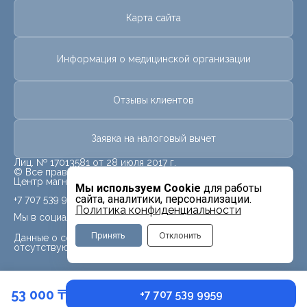
Карта сайта
Информация о медицинской организации
Отзывы клиентов
Заявка на налоговый вычет
Лиц. № 17013581 от 28 июля 2017 г.
© Все права защищены.
Центр магнитно-резонансной томографии «МРТ Лидер»
Мы используем Cookie
для работы
сайта, аналитики, персонализации.
+7 707 539 9959
Политика конфиденциальности
Мы в социальных сетях
Принять
Отклонить
Данные о социальных сетях для данного филиала
отсутствуют
53 000 ₸
+7 707 539 9959
Записаться
Контакты
Поиск
Услуги
Врачи
whatsapp