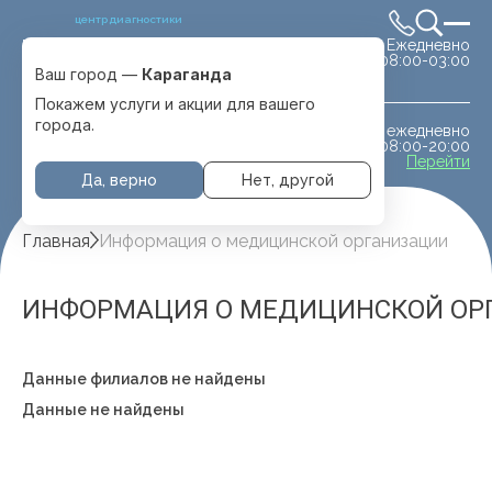
центр диагностики
Ежедневно
Выбрать город
08:00-03:00
Караганда
Ваш город —
Караганда
Покажем услуги и акции для вашего
города.
ежедневно
МРТ животным
08:00-20:00
с. Отеген батыра
Перейти
Да, верно
Нет, другой
Главная
Информация о медицинской организации
ИНФОРМАЦИЯ О МЕДИЦИНСКОЙ ОР
Данные филиалов не найдены
Данные не найдены