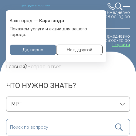
центр диагностики
Ежедневно
Выбрать город
08:00-03:00
Караганда
Ваш город —
Караганда
Покажем услуги и акции для вашего
города.
ежедневно
МРТ животным
08:00-20:00
с. Отеген батыра
Перейти
Да, верно
Нет, другой
Главная
Вопрос-ответ
ЧТО НУЖНО ЗНАТЬ?
МРТ