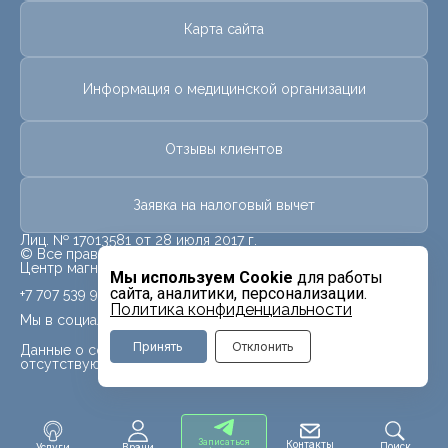
Карта сайта
Информация о медицинской организации
Отзывы клиентов
Заявка на налоговый вычет
Лиц. № 17013581 от 28 июля 2017 г.
© Все права защищены.
Центр магнитно-резонансной томографии «МРТ Лидер»
Мы используем Cookie
для работы
сайта, аналитики, персонализации.
+7 707 539 9959
Политика конфиденциальности
Мы в социальных сетях
Принять
Отклонить
Данные о социальных сетях для данного филиала
отсутствуют
Записаться
Контакты
Поиск
Услуги
Врачи