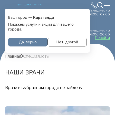
центр диагностики
Ежедневно
Выбрать город
08:00-03:00
Караганда
Ваш город —
Караганда
Покажем услуги и акции для вашего
города.
ежедневно
МРТ животным
08:00-20:00
с. Отеген батыра
Перейти
Да, верно
Нет, другой
Главная
Специалисты
НАШИ ВРАЧИ
Врачи в выбранном городе не найдены