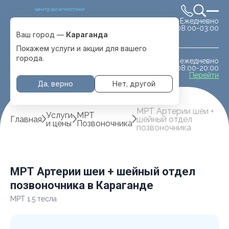
центр диагностики
Ежедневно
Выбрать город
08:00-03:00
Караганда
Ваш город —
Караганда
Покажем услуги и акции для вашего
города.
ежедневно
МРТ животным
08:00-20:00
с. Отеген батыра
Перейти
Да, верно
Нет, другой
МРТ Артерии шеи +
Услуги
МРТ
Главная
шейный отдел
и цены
Позвоночника
позвоночника
МРТ Артерии шеи + шейный отдел
позвоночника в Караганде
МРТ 1.5 тесла