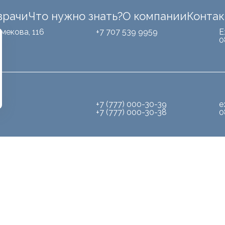
врачи
Что нужно знать?
О компании
Конта
мекова, 116
+7 707 539 9959
Е
0
+7 (777) 000-30-39
е
+7 (777) 000-30-38
0