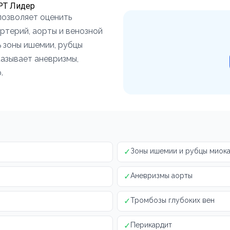
МРТ Лидер
позволяет оценить
ртерий, аорты и венозной
 зоны ишемии, рубцы
азывает аневризмы,
.
✓
Зоны ишемии и рубцы миок
✓
Аневризмы аорты
✓
Тромбозы глубоких вен
✓
Перикардит