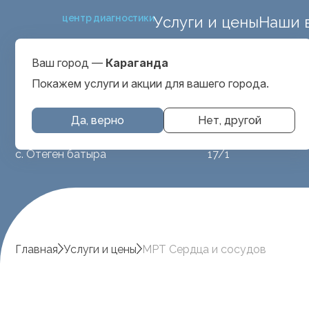
центр диагностики
Услуги и цены
Наши 
улица Алимхана Ер
Выбрать город
Караганда
Ваш город —
Караганда
Покажем услуги и акции для вашего города.
Да, верно
Нет, другой
МРТ животным
ул. Аубакирова
с. Отеген батыра
17/1
Главная
Услуги и цены
МРТ Сердца и сосудов