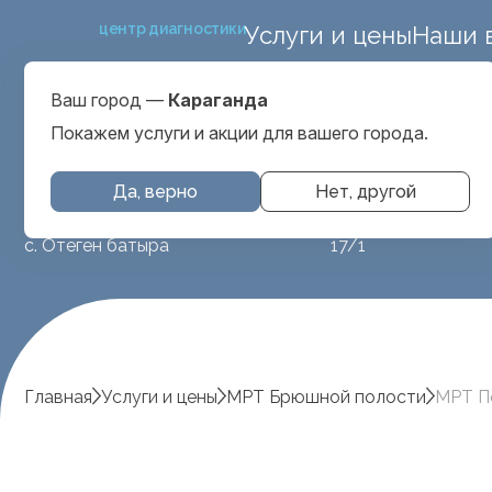
центр диагностики
Услуги и цены
Наши 
улица Алимхана Ер
Выбрать город
Караганда
Ваш город —
Караганда
Покажем услуги и акции для вашего города.
Да, верно
Нет, другой
МРТ животным
ул. Аубакирова
с. Отеген батыра
17/1
Главная
Услуги и цены
МРТ Брюшной полости
МРТ П