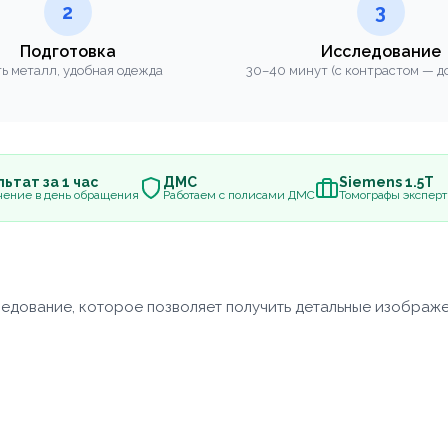
2
3
Подготовка
Исследование
ь металл, удобная одежда
30–40 минут (с контрастом — до
ьтат за 1 час
ДМС
Siemens 1.5Т
чение в день обращения
Работаем с полисами ДМС
Томографы эксперт
дование, которое позволяет получить детальные изображен