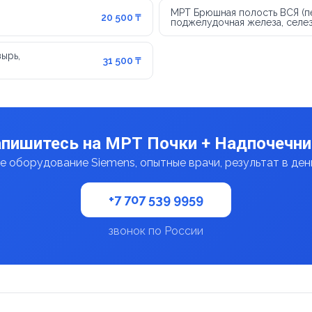
МРТ Брюшная полость ВСЯ (пе
20 500 ₸
поджелудочная железа, селез
ырь,
31 500 ₸
апишитесь на МРТ Почки + Надпочечни
 оборудование Siemens, опытные врачи, результат в де
+7 707 539 9959
звонок по России