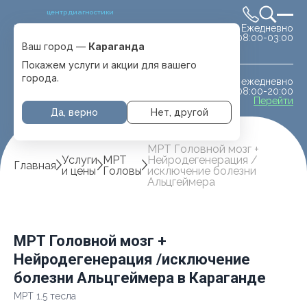
центр диагностики
Ежедневно
Выбрать город
08:00-03:00
Караганда
Ваш город —
Караганда
Покажем услуги и акции для вашего
города.
ежедневно
МРТ животным
08:00-20:00
с. Отеген батыра
Перейти
Да, верно
Нет, другой
МРТ Головной мозг +
Услуги
МРТ
Нейродегенерация /
Главная
и цены
Головы
исключение болезни
Альцгеймера
МРТ Головной мозг +
Нейродегенерация /исключение
болезни Альцгеймера в Караганде
МРТ 1.5 тесла