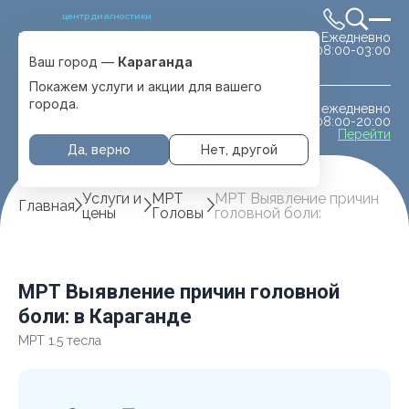
центр диагностики
Ежедневно
Выбрать город
08:00-03:00
Караганда
Ваш город —
Караганда
Покажем услуги и акции для вашего
города.
ежедневно
МРТ животным
08:00-20:00
с. Отеген батыра
Перейти
Да, верно
Нет, другой
Услуги и
МРТ
МРТ Выявление причин
Главная
цены
Головы
головной боли:
МРТ Выявление причин головной
боли: в Караганде
МРТ 1.5 тесла