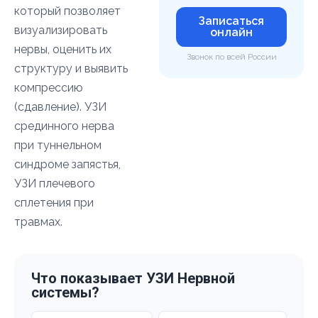
который позволяет
Записаться
визуализировать
онлайн
нервы, оценить их
Звонок по всей России
структуру и выявить
компрессию
(сдавление). УЗИ
срединного нерва
при туннельном
синдроме запястья,
УЗИ плечевого
сплетения при
травмах.
Что показывает УЗИ Нервной
системы?