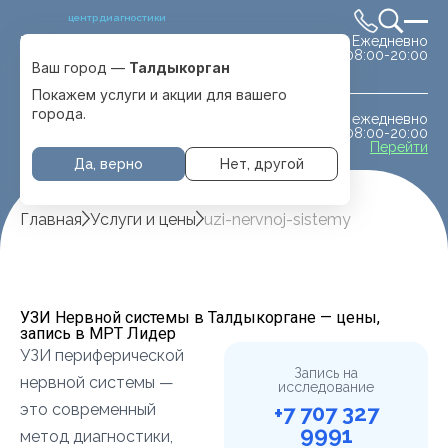
центр диагностики
Ежедневно
Выбрать город
08:00-20:00
Талдыкорган
Ваш город —
Талдыкорган
Покажем услуги и акции для вашего
города.
ежедневно
МРТ животным
08:00-20:00
с. Отеген батыра
Перейти
Да, верно
Нет, другой
Главная
Услуги и цены
uzi-nervnoj-sistemy
УЗИ Нервной системы в Талдыкоргане — цены,
запись в МРТ Лидер
УЗИ периферической
Запись на
нервной системы —
исследование
это современный
+7 707 327
9991
метод диагностики,