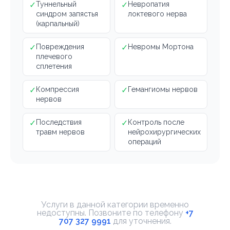
✓
Туннельный
✓
Невропатия
синдром запястья
локтевого нерва
(карпальный)
✓
Повреждения
✓
Невромы Мортона
плечевого
сплетения
✓
Компрессия
✓
Гемангиомы нервов
нервов
✓
Последствия
✓
Контроль после
травм нервов
нейрохирургических
операций
Услуги в данной категории временно
недоступны. Позвоните по телефону
+7
707 327 9991
для уточнения.