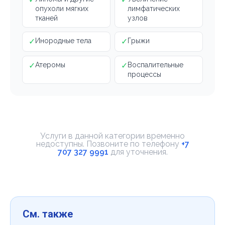
опухоли мягких
лимфатических
тканей
узлов
✓
Инородные тела
✓
Грыжи
✓
Атеромы
✓
Воспалительные
процессы
Услуги в данной категории временно
недоступны. Позвоните по телефону
+7
707 327 9991
для уточнения.
См. также