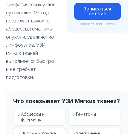
лимфатических узлов,
Записаться
сухожилий. Метод
онлайн
позволяет выявить
Звонок по всей России
абсцессы, гематомы,
опухоли, увеличение
лимфоузлов. УЗИ
мягких тканей
выполняется быстро
и не требует
подготовки.
Что показывает УЗИ Мягких тканей?
✓
Абсцессы и
✓
Гематомы
флегмоны
✓
Липомы и другие
✓
Увеличение