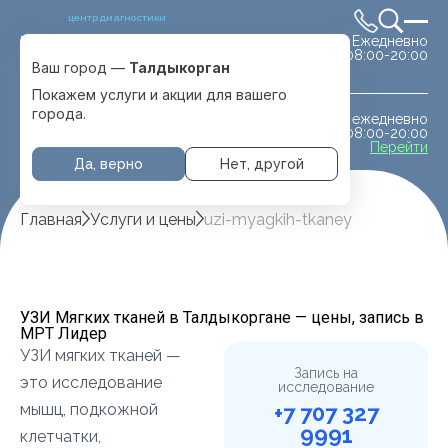
центр диагностики
Ежедневно
Выбрать город
08:00-20:00
Талдыкорган
Ваш город —
Талдыкорган
Покажем услуги и акции для вашего
города.
ежедневно
МРТ животным
08:00-20:00
с. Отеген батыра
Перейти
Да, верно
Нет, другой
Главная
Услуги и цены
uzi-myagkih-tkaney
УЗИ Мягких тканей в Талдыкоргане — цены, запись в
МРТ Лидер
УЗИ мягких тканей —
Запись на
это исследование
исследование
мышц, подкожной
+7 707 327
9991
клетчатки,