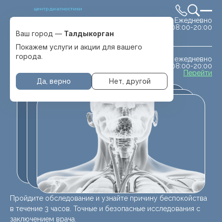
центр диагностики
Ежедневно
Выбрать город
08:00-20:00
Талдыкорган
Ваш город —
Талдыкорган
Покажем услуги и акции для вашего
города.
ежедневно
МРТ животным
08:00-20:00
с. Отеген батыра
Перейти
Да, верно
Нет, другой
Пройдите обследование и узнайте причину беспокойства
в течение 3 часов. Точные и безопасные исследования с
заключением врача.