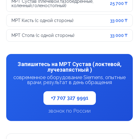
МРТ Сустав (плечевой,тазобедренные,
25 700 ₸
коленный,голеностопный)
МРТ Кисть (с одной стороны)
33 000 ₸
МРТ Стопа (с одной стороны)
33 000 ₸
Запишитесь на МРТ Сустав (локтевой,
лучезапястный )
современное оборудование Siemens, опытные
врачи, результат в день обращения
+7 707 327 9991
звонок по России