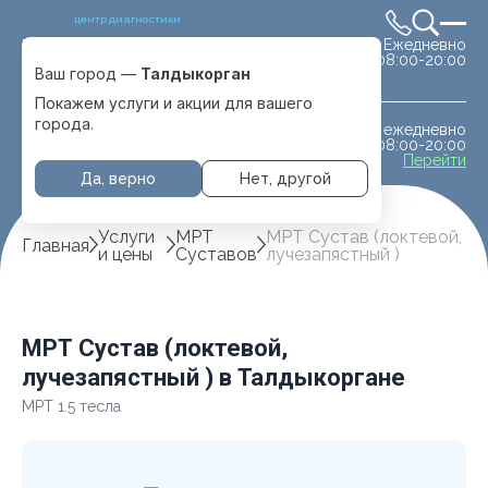
центр диагностики
Ежедневно
Выбрать город
08:00-20:00
Талдыкорган
Ваш город —
Талдыкорган
Покажем услуги и акции для вашего
города.
ежедневно
МРТ животным
08:00-20:00
с. Отеген батыра
Перейти
Да, верно
Нет, другой
Услуги
МРТ
МРТ Сустав (локтевой,
Главная
и цены
Суставов
лучезапястный )
МРТ Сустав (локтевой,
лучезапястный ) в Талдыкоргане
МРТ 1.5 тесла