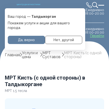
центр диагностики
Ежедневно
Выбрать город
08:00-20:00
Талдыкорган
Ваш город —
Талдыкорган
Покажем услуги и акции для вашего
города.
ежедневно
МРТ животным
08:00-20:00
с. Отеген батыра
Перейти
Да, верно
Нет, другой
Услуги и
МРТ
МРТ Кисть (с одной
Главная
цены
Суставов
стороны)
МРТ Кисть (с одной стороны) в
Талдыкоргане
МРТ 1.5 тесла