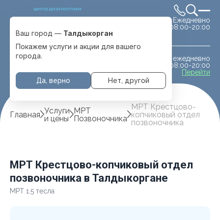
центр диагностики
Ежедневно
Выбрать город
08:00-20:00
Талдыкорган
Ваш город —
Талдыкорган
Покажем услуги и акции для вашего
города.
ежедневно
МРТ животным
08:00-20:00
с. Отеген батыра
Перейти
Да, верно
Нет, другой
МРТ Крестцово-
Услуги
МРТ
Главная
копчиковый отдел
и цены
Позвоночника
позвоночника
МРТ Крестцово-копчиковый отдел
позвоночника в Талдыкоргане
МРТ 1.5 тесла