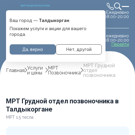
центр диагностики
Ежедневно
Выбрать город
08:00-20:00
Талдыкорган
Ваш город —
Талдыкорган
Покажем услуги и акции для вашего
города.
ежедневно
МРТ животным
08:00-20:00
с. Отеген батыра
Перейти
Да, верно
Нет, другой
МРТ Грудной
Услуги
МРТ
Главная
отдел
и цены
Позвоночника
позвоночника
МРТ Грудной отдел позвоночника в
Талдыкоргане
МРТ 1.5 тесла