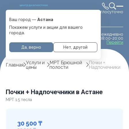
центр диагностики
Круглосуточно
Выбрать город
Астана
Ваш город —
Астана
Покажем услуги и акции для вашего
города.
ежедневно
МРТ животным
08:00-20:00
с. Отеген батыра
Перейти
Да, верно
Нет, другой
Услуги и
МРТ Брюшной
Почки +
Главная
цены
полости
Надпочечники
Почки + Надпочечники в Астане
МРТ 1.5 тесла
30 500 ₸