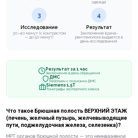
одежда
3
4
Исследование
Результат
30–40 минут (с контрастом
Заключение врача-
— до 50 минут)
рентгенолога выдается в
день исследования.
Результат за 1 час
Заключение в день обращения
ДМС
Работаем с полисами ДМС
Siemens 1.5Т
Томографы экспертного класса
Что такое Брюшная полость ВЕРХНИЙ ЭТАЖ
(печень, желчный пузырь, желчевыводящие
пути, поджелудочная железа, селезенка)?
МРТ органов брюшной полости — это неинвазивное