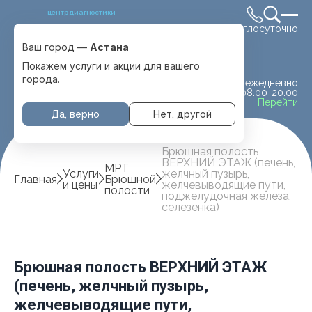
центр диагностики
Круглосуточно
Выбрать город
Астана
Ваш город —
Астана
Покажем услуги и акции для вашего
города.
ежедневно
МРТ животным
08:00-20:00
с. Отеген батыра
Перейти
Да, верно
Нет, другой
Брюшная полость
ВЕРХНИЙ ЭТАЖ (печень,
МРТ
Услуги
желчный пузырь,
Главная
Брюшной
и цены
желчевыводящие пути,
полости
поджелудочная железа,
селезенка)
Брюшная полость ВЕРХНИЙ ЭТАЖ
(печень, желчный пузырь,
желчевыводящие пути,