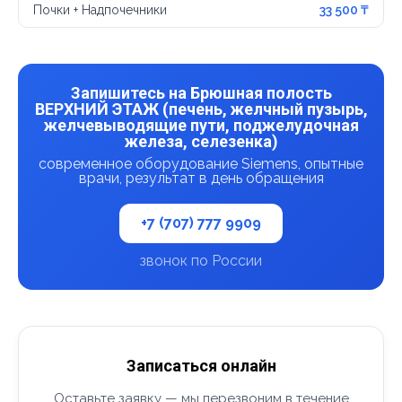
Почки + Надпочечники
33 500 ₸
Запишитесь на Брюшная полость
ВЕРХНИЙ ЭТАЖ (печень, желчный пузырь,
желчевыводящие пути, поджелудочная
железа, селезенка)
современное оборудование Siemens, опытные
врачи, результат в день обращения
+7 (707) 777 9909
звонок по России
Записаться онлайн
Оставьте заявку — мы перезвоним в течение