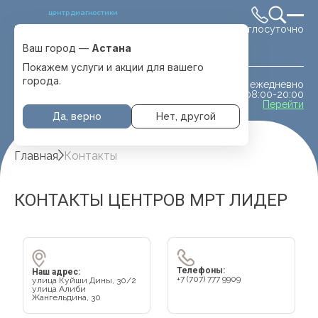
центр диагностики
Круглосуточно
Выбрать город
Астана
Ваш город —
Астана
Покажем услуги и акции для вашего
города.
ежедневно
МРТ животным
08:00-20:00
с. Отеген батыра
Перейти
Да, верно
Нет, другой
Главная
Контакты
КОНТАКТЫ ЦЕНТРОВ МРТ ЛИДЕР
Нажмите, чтобы
Телефоны:
Наш адрес:
+7 (707) 777 9909
улица Куйши Дины, 30/2
взаимодействовать с
улица Алиби
Жангельдина, 30
картой