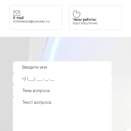
E-mail:
Часы работы:
mrtliderast@yandex.kz
Круглосуточно