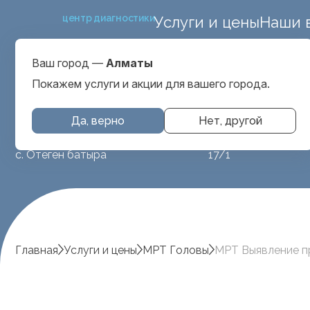
центр диагностики
Услуги и цены
Наши 
ул. Макатаева 127
Выбрать город
проспект Серкеба
Алматы
Ваш город —
Алматы
ул Бегалина 26А
Покажем услуги и акции для вашего города.
Да, верно
Нет, другой
МРТ животным
ул. Аубакирова
с. Отеген батыра
17/1
Главная
Услуги и цены
МРТ Головы
МРТ Выявление пр