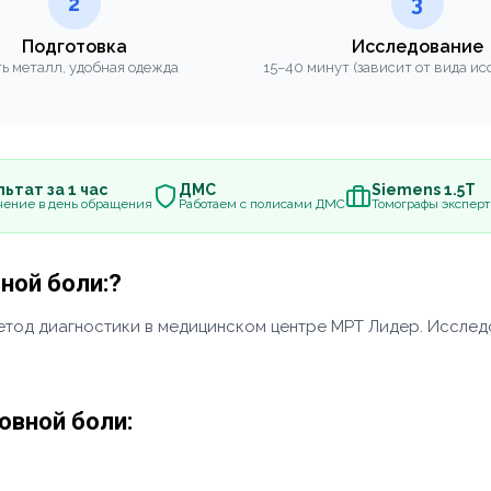
2
3
Подготовка
Исследование
ь металл, удобная одежда
15–40 минут (зависит от вида ис
ьтат за 1 час
ДМС
Siemens 1.5Т
чение в день обращения
Работаем с полисами ДМС
Томографы эксперт
ной боли:?
етод диагностики в медицинском центре МРТ Лидер. Иссл
овной боли: