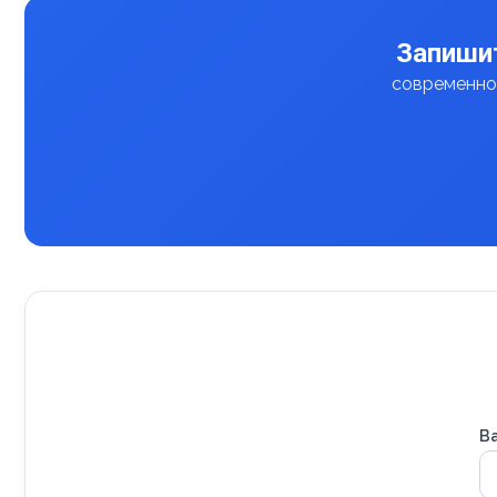
Запишит
современное
В