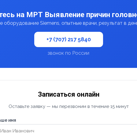
есь на МРТ Выявление причин головн
 оборудование Siemens, опытные врачи, результат в де
+7 (707) 217 5840
звонок по России
Записаться онлайн
Оставьте заявку — мы перезвоним в течение 15 минут
аше имя