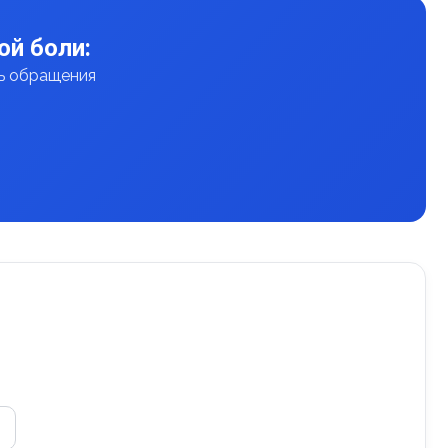
ой боли:
нь обращения