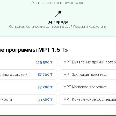
Рентгенологи с опытом от 10 лет
📍
34 города
Сеть диагностических центров по всей России и Казахстану
ые программы МРТ 1.5 Т»
119 500 ₸
МРТ Выявление причин потер
льного давления:
87 700 ₸
МРТ Здоровая поясница:
77 200 ₸
МРТ Мужское здоровье
чности
39 500 ₸
МРТ Комплексное обследовани