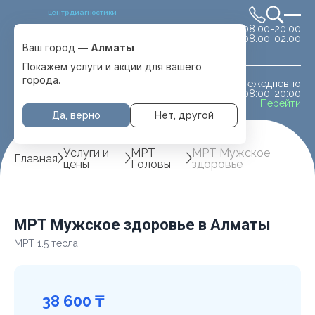
центр диагностики
сб-вс 08:00-20:00
Выбрать город
08:00-02:00
Алматы
Ваш город —
Алматы
Покажем услуги и акции для вашего
города.
ежедневно
МРТ животным
08:00-20:00
с. Отеген батыра
Перейти
Да, верно
Нет, другой
Услуги и
МРТ
МРТ Мужское
Главная
цены
Головы
здоровье
МРТ Мужское здоровье в Алматы
МРТ 1.5 тесла
38 600 ₸