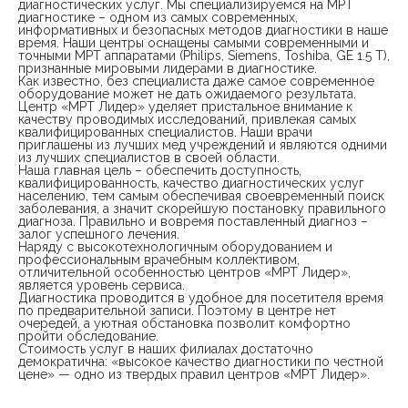
диагностических услуг. Мы специализируемся на МРТ
диагностике – одном из самых современных,
информативных и безопасных методов диагностики в наше
время. Наши центры оснащены самыми современными и
точными МРТ аппаратами (Philips, Siemens, Toshiba, GE 1.5 Т),
признанные мировыми лидерами в диагностике.
Как известно, без специалиста даже самое современное
оборудование может не дать ожидаемого результата.
Центр «МРТ Лидер» уделяет пристальное внимание к
качеству проводимых исследований, привлекая самых
квалифицированных специалистов. Наши врачи
приглашены из лучших мед учреждений и являются одними
из лучших специалистов в своей области.
Наша главная цель – обеспечить доступность,
квалифицированность, качество диагностических услуг
населению, тем самым обеспечивая своевременный поиск
заболевания, а значит скорейшую постановку правильного
диагноза. Правильно и вовремя поставленный диагноз –
залог успешного лечения.
Наряду с высокотехнологичным оборудованием и
профессиональным врачебным коллективом,
отличительной особенностью центров «МРТ Лидер»,
является уровень сервиса.
Диагностика проводится в удобное для посетителя время
по предварительной записи. Поэтому в центре нет
очередей, а уютная обстановка позволит комфортно
пройти обследование.
Стоимость услуг в наших филиалах достаточно
демократична: «высокое качество диагностики по честной
цене» — одно из твердых правил центров «МРТ Лидер».