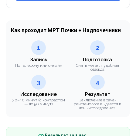
Как проходит МРТ Почки + Надпочечники
1
2
Запись
Подготовка
По телефону или онлайн
Снять металл, удобная
одежда
3
4
Исследование
Результат
30–40 минут (с контрастом
Заключение врача-
— до 50 минут)
рентгенолога выдается в
день исследования.
Результат за 1 час