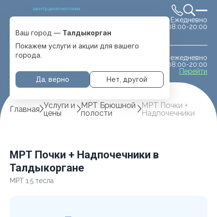
центр диагностики
Ежедневно
Выбрать город
08:00-20:00
Талдыкорган
Ваш город —
Талдыкорган
Покажем услуги и акции для вашего
города.
ежедневно
МРТ животным
08:00-20:00
с. Отеген батыра
Перейти
Да, верно
Нет, другой
Услуги и
МРТ Брюшной
МРТ Почки +
Главная
цены
полости
Надпочечники
МРТ Почки + Надпочечники в
Талдыкоргане
МРТ 1.5 тесла