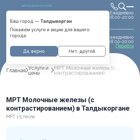
центр диагностики
Ежедневно
Выбрать город
08:00-20:00
Талдыкорган
Ваш город —
Талдыкорган
Покажем услуги и акции для вашего
города.
ежедневно
МРТ животным
08:00-20:00
с. Отеген батыра
Перейти
Да, верно
Нет, другой
Услуги и
МРТ Молочные железы (с
Главная
цены
контрастированием)
МРТ Молочные железы (с
контрастированием) в Талдыкоргане
МРТ 1.5 тесла