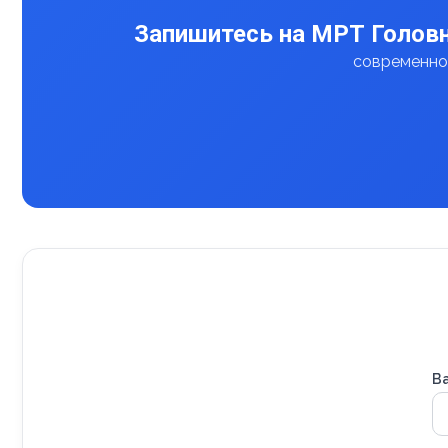
Запишитесь на МРТ Головн
современное
В