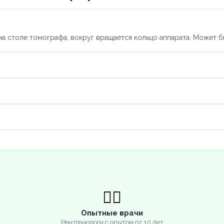
а столе томографа, вокруг вращается кольцо аппарата. Может б
👨‍⚕️
Опытные врачи
Рентгенологи с опытом от 10 лет