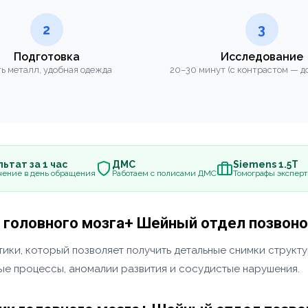
2
3
Подготовка
Исследование
ь металл, удобная одежда
20–30 минут (с контрастом — до
ьтат за 1 час
ДМС
Siemens 1.5Т
чение в день обращения
Работаем с полисами ДМС
Томографы эксперт
и головного мозга+ Шейный отдел позвон
ики, который позволяет получить детальные снимки структу
ные процессы, аномалии развития и сосудистые нарушения.