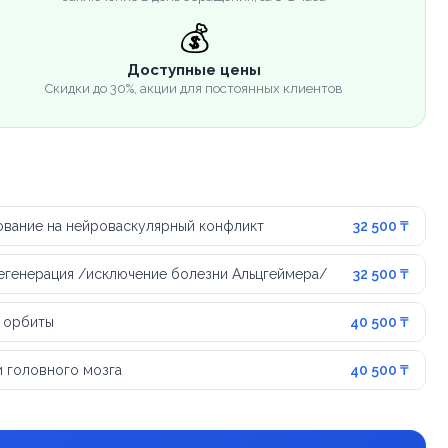
💰
Доступные цены
Скидки до 30%, акции для постоянных клиентов
ование на нейроваскулярный конфликт
32 500 ₸
егенерация /исключение болезни Альцгеймера/
32 500 ₸
е орбиты
40 500 ₸
и головного мозга
40 500 ₸