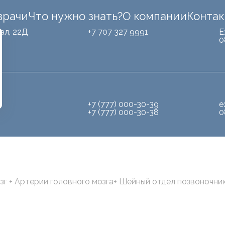
врачи
Что нужно знать?
О компании
Конта
ал, 22Д
+7 707 327 9991
Е
0
+7 (777) 000-30-39
е
+7 (777) 000-30-38
0
г + Артерии головного мозга+ Шейный отдел позвоночни