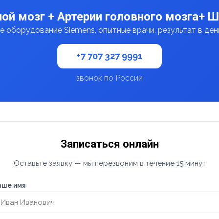
ой мозг + Артерии головного мозга+ 
 оборудование Siemens, опытные врачи, результат в де
+7 707 327 9991
звонок по России
Записаться онлайн
Оставьте заявку — мы перезвоним в течение 15 минут
аше имя