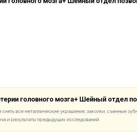
рии головного мозга+ Шейный отдел позв
ртерии головного мозга+ Шейный отдел п
 снять все металлические украшения, заколки, съемные зуб
ача и результаты предыдущих исследований.