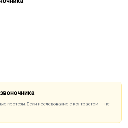
оночника
озвоночника
ные протезы. Если исследование с контрастом — не