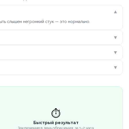
▾
ыть слышен негромкий стук — это нормально.
▾
▾
▾
⏱️
Быстрый результат
Заключение в день обращения, за 1–2 часа