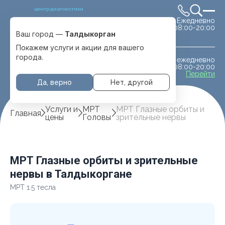
центр диагностики
Ежедневно
Выбрать город
08:00-20:00
Талдыкорган
Ваш город —
Талдыкорган
Покажем услуги и акции для вашего
города.
ежедневно
МРТ животным
08:00-20:00
с. Отеген батыра
Перейти
Да, верно
Нет, другой
Услуги и
МРТ
МРТ Глазные орбиты и
Главная
цены
Головы
зрительные нервы
МРТ Глазные орбиты и зрительные
нервы в Талдыкоргане
МРТ 1.5 тесла