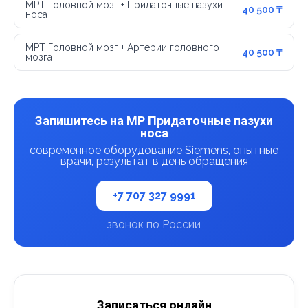
МРТ Головной мозг + Придаточные пазухи
40 500 ₸
носа
МРТ Головной мозг + Артерии головного
40 500 ₸
мозга
Запишитесь на МР Придаточные пазухи
носа
современное оборудование Siemens, опытные
врачи, результат в день обращения
+7 707 327 9991
звонок по России
Записаться онлайн