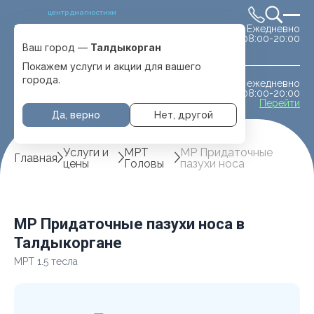
центр диагностики
Ежедневно
Выбрать город
08:00-20:00
Талдыкорган
Ваш город —
Талдыкорган
Покажем услуги и акции для вашего
города.
ежедневно
МРТ животным
08:00-20:00
с. Отеген батыра
Перейти
Да, верно
Нет, другой
Услуги и
МРТ
МР Придаточные
Главная
цены
Головы
пазухи носа
МР Придаточные пазухи носа в
Талдыкоргане
МРТ 1.5 тесла