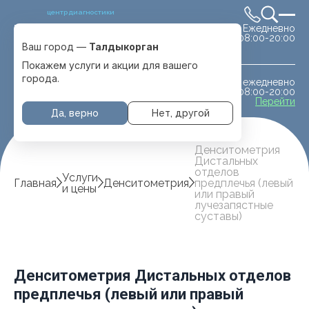
центр диагностики
Ежедневно
Выбрать город
08:00-20:00
Талдыкорган
Ваш город —
Талдыкорган
Покажем услуги и акции для вашего
города.
ежедневно
МРТ животным
08:00-20:00
с. Отеген батыра
Перейти
Да, верно
Нет, другой
Денситометрия
Дистальных
отделов
Услуги
Главная
Денситометрия
предплечья (левый
и цены
или правый
лучезапястные
суставы)
Денситометрия Дистальных отделов
предплечья (левый или правый