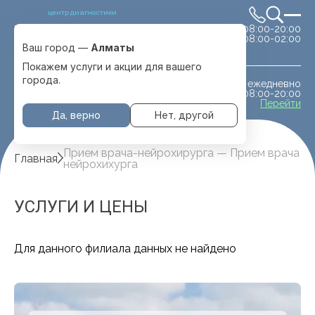
центр диагностики
сб-вс 08:00-20:00
Выбрать город
08:00-02:00
Алматы
Ваш город —
Алматы
Покажем услуги и акции для вашего
города.
ежедневно
МРТ животным
08:00-20:00
с. Отеген батыра
Перейти
Да, верно
Нет, другой
Прием врача-нейрохирурга — Прием врача
Главная
нейрохихурга
УСЛУГИ И ЦЕНЫ
Для данного филиала данных не найдено