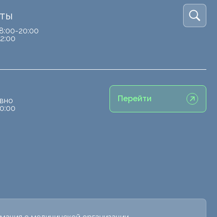
кты
8:00-20:00
2:00
Перейти
вно
0:00