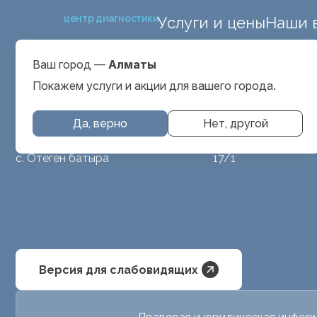
центр диагностики
Услуги и цены
Наши 
ул. Макатаева 127
Выбрать город
проспект Серкеба
Алматы
Ваш город —
Алматы
ул Бегалина 26А
Покажем услуги и акции для вашего города.
Да, верно
Нет, другой
МРТ животным
ул. Аубакирова
с. Отеген батыра
17/1
Версия для слабовидящих