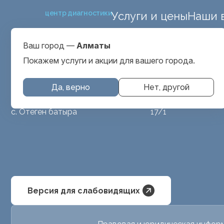
центр диагностики
Услуги и цены
Наши 
ул. Макатаева 127
Выбрать город
проспект Серкеба
Алматы
Ваш город —
Алматы
ул Бегалина 26А
Покажем услуги и акции для вашего города.
Да, верно
Нет, другой
МРТ животным
ул. Аубакирова
с. Отеген батыра
17/1
Версия для слабовидящих