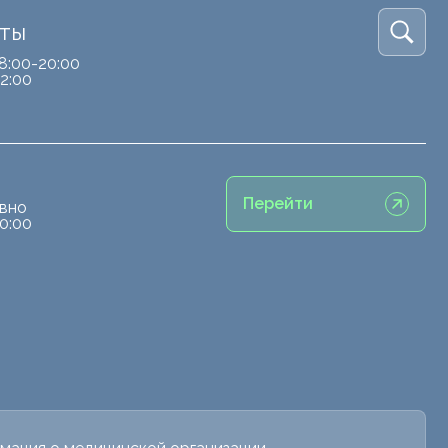
кты
8:00-20:00
2:00
Перейти
вно
0:00