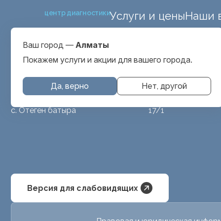
центр диагностики
Услуги и цены
Наши 
ул. Макатаева 127
Выбрать город
проспект Серкеба
Алматы
Ваш город —
Алматы
ул Бегалина 26А
Покажем услуги и акции для вашего города.
Да, верно
Нет, другой
МРТ животным
ул. Аубакирова
с. Отеген батыра
17/1
Версия для слабовидящих