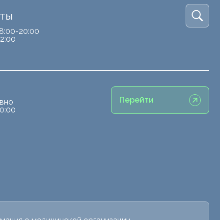
кты
8:00-20:00
2:00
Перейти
вно
0:00