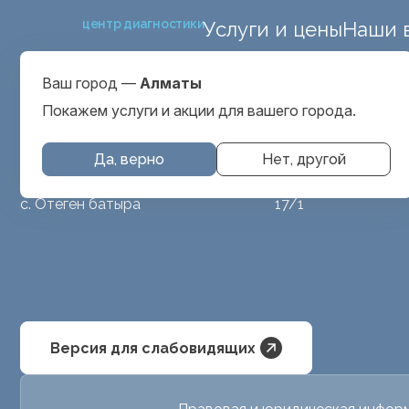
центр диагностики
Услуги и цены
Наши 
ул. Макатаева 127
Выбрать город
проспект Серкеба
Алматы
Ваш город —
Алматы
ул Бегалина 26А
Покажем услуги и акции для вашего города.
Да, верно
Нет, другой
МРТ животным
ул. Аубакирова
с. Отеген батыра
17/1
Версия для слабовидящих