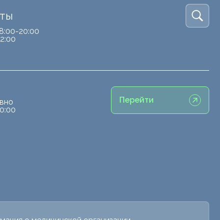
кты
8:00-20:00
2:00
Перейти
вно
0:00