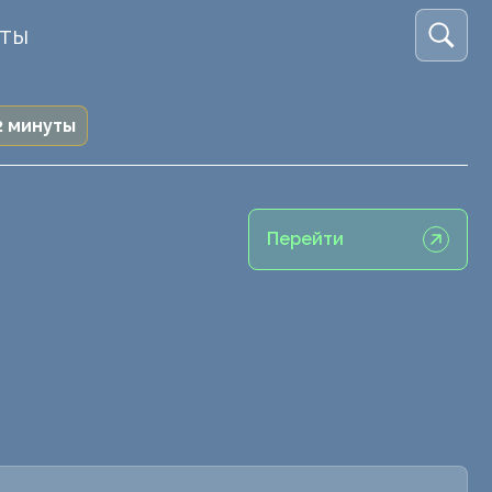
кты
2 минуты
Перейти