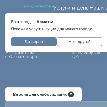
центр диагностики
Услуги и цены
Наши 
ул. Макатаева 127
Выбрать город
проспект Серкеба
Алматы
Ваш город —
Алматы
ул Бегалина 26А
Покажем услуги и акции для вашего города.
Да, верно
Нет, другой
МРТ животным
ул. Аубакирова
с. Отеген батыра
17/1
Версия для слабовидящих