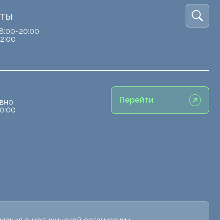
кты
8:00-20:00
2:00
Перейти
вно
0:00