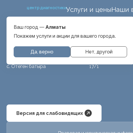
центр диагностики
Услуги и цены
Наши 
ул. Макатаева 127
Выбрать город
проспект Серкеба
Алматы
Ваш город —
Алматы
ул Бегалина 26А
Покажем услуги и акции для вашего города.
Да, верно
Нет, другой
МРТ животным
ул. Аубакирова
с. Отеген батыра
17/1
Версия для слабовидящих