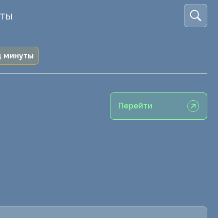
кты
4 минуты
Перейти