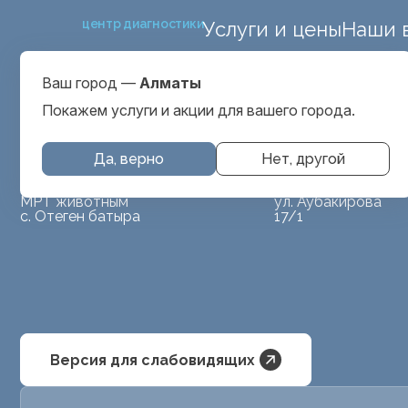
центр диагностики
Услуги и цены
Наши 
ул. Макатаева 127
Выбрать город
проспект Серкеба
Алматы
Ваш город —
Алматы
ул Бегалина 26А
Покажем услуги и акции для вашего города.
Да, верно
Нет, другой
МРТ животным
ул. Аубакирова
с. Отеген батыра
17/1
Версия для слабовидящих