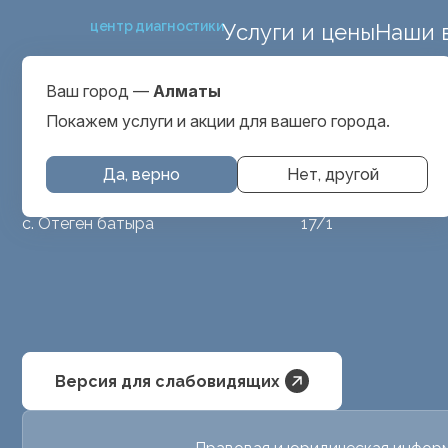
центр диагностики
Услуги и цены
Наши 
ул. Макатаева 127
Выбрать город
проспект Серкеба
Алматы
Ваш город —
Алматы
ул Бегалина 26А
Покажем услуги и акции для вашего города.
Да, верно
Нет, другой
МРТ животным
ул. Аубакирова
с. Отеген батыра
17/1
Версия для слабовидящих