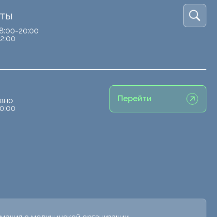
кты
8:00-20:00
2:00
Перейти
вно
0:00