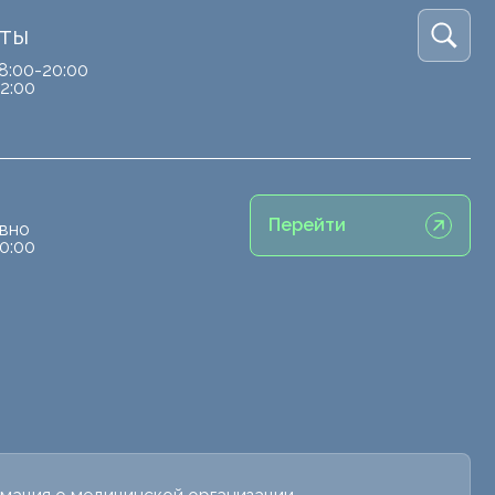
кты
8:00-20:00
2:00
Перейти
вно
0:00