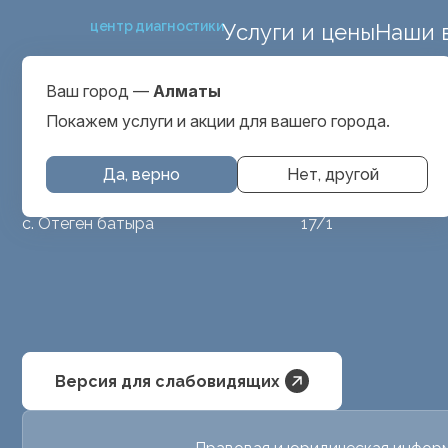
центр диагностики
Услуги и цены
Наши 
ул. Макатаева 127
Выбрать город
проспект Серкеба
Алматы
Ваш город —
Алматы
ул Бегалина 26А
Покажем услуги и акции для вашего города.
Да, верно
Нет, другой
МРТ животным
ул. Аубакирова
с. Отеген батыра
17/1
Версия для слабовидящих