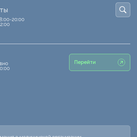
кты
8:00-20:00
2:00
Перейти
вно
0:00