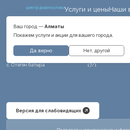
центр диагностики
Услуги и цены
Наши 
ул. Макатаева 127
Выбрать город
проспект Серкеба
Алматы
Ваш город —
Алматы
ул Бегалина 26А
Покажем услуги и акции для вашего города.
Да, верно
Нет, другой
МРТ животным
ул. Аубакирова
с. Отеген батыра
17/1
Версия для слабовидящих