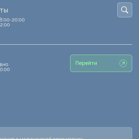
кты
8:00-20:00
2:00
Перейти
вно
0:00