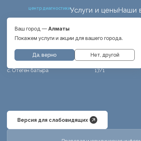
центр диагностики
Услуги и цены
Наши 
ул. Макатаева 127
Выбрать город
проспект Серкеба
Алматы
Ваш город —
Алматы
ул Бегалина 26А
Покажем услуги и акции для вашего города.
Да, верно
Нет, другой
МРТ животным
ул. Аубакирова
с. Отеген батыра
17/1
Версия для слабовидящих