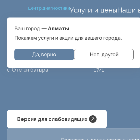
центр диагностики
Услуги и цены
Наши 
ул. Макатаева 127
Выбрать город
проспект Серкеба
Алматы
Ваш город —
Алматы
ул Бегалина 26А
Покажем услуги и акции для вашего города.
Да, верно
Нет, другой
МРТ животным
ул. Аубакирова
с. Отеген батыра
17/1
Версия для слабовидящих