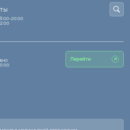
кты
8:00-20:00
2:00
Перейти
вно
0:00