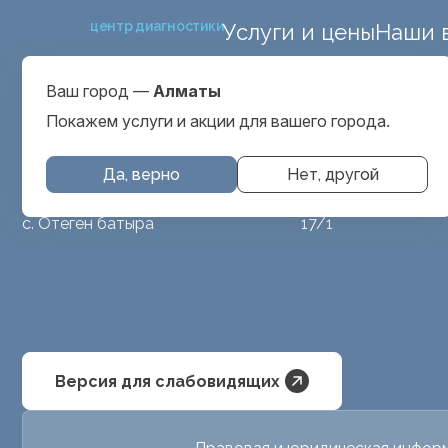
центр диагностики
Услуги и цены
Наши 
ул. Макатаева 127
Выбрать город
проспект Серкеба
Алматы
Ваш город —
Алматы
ул Бегалина 26А
Покажем услуги и акции для вашего города.
Да, верно
Нет, другой
МРТ животным
ул. Аубакирова
с. Отеген батыра
17/1
Версия для слабовидящих