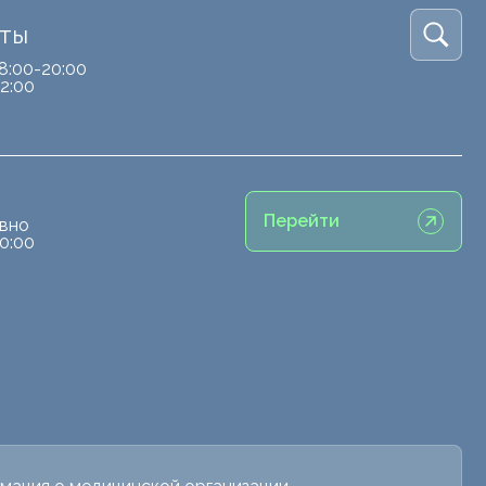
кты
8:00-20:00
2:00
Перейти
вно
0:00