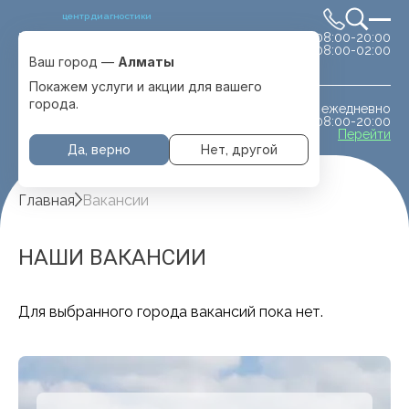
центр диагностики
сб-вс 08:00-20:00
Выбрать город
08:00-02:00
Алматы
Ваш город —
Алматы
Покажем услуги и акции для вашего
города.
ежедневно
МРТ животным
08:00-20:00
с. Отеген батыра
Перейти
Да, верно
Нет, другой
Главная
Вакансии
НАШИ ВАКАНСИИ
Для выбранного города вакансий пока нет.