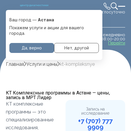
центр диагностики
Круглосуточно
Выбрать город
Астана
Ваш город —
Астана
Покажем услуги и акции для вашего
города.
ежедневно
МРТ животным
08:00-20:00
с. Отеген батыра
Перейти
Да, верно
Нет, другой
Главная
Услуги и цены
kt-kompleksnye
КТ Комплексные программы в Астане — цены,
запись в МРТ Лидер
КТ комплексные
Запись на
программы — это
исследование
специализированные
+7 (707) 777
9909
исследования,