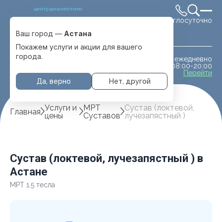
центр диагностики
Круглосуточно
Выбрать город
Астана
Ваш город —
Астана
Покажем услуги и акции для вашего
города.
ежедневно
МРТ животным
08:00-20:00
с. Отеген батыра
Перейти
Да, верно
Нет, другой
Услуги и
МРТ
Сустав (локтевой,
Главная
цены
Суставов
лучезапястный )
Сустав (локтевой, лучезапястный ) в
Астане
МРТ 1.5 тесла