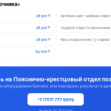
ночника»
28 500 ₸
Артерии шеи + шейный отдел
28 500 ₸
Грудной отдел позвоночника
28 500 ₸
Весь позвоночник ( 3 отдела)
84 000 ₸
ь на Пояснично-крестцовый отдел по
 оборудование Siemens, опытные врачи, результат в де
+7 (707) 777 9909
звонок по России