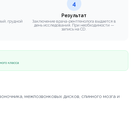
4
Результат
ный, грудной
Заключение врача-рентгенолога выдается в
день исследования. При необходимости —
запись на CD.
ного класса
воночника, межпозвонковых дисков, спинного мозга и