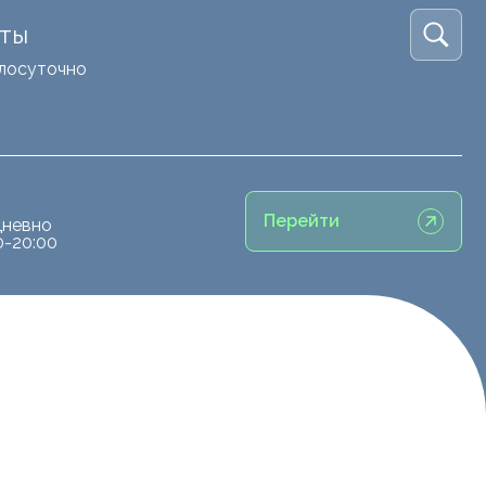
кты
лосуточно
Перейти
невно
0-20:00