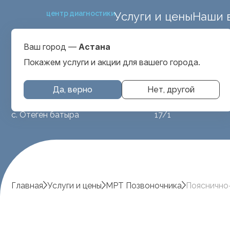
центр диагностики
Услуги и цены
Наши 
улица Куйши Дины,
Выбрать город
улица Алиби Жанге
Астана
Ваш город —
Астана
Покажем услуги и акции для вашего города.
Да, верно
Нет, другой
МРТ животным
ул. Аубакирова
с. Отеген батыра
17/1
Главная
Услуги и цены
МРТ Позвоночника
Пояснично