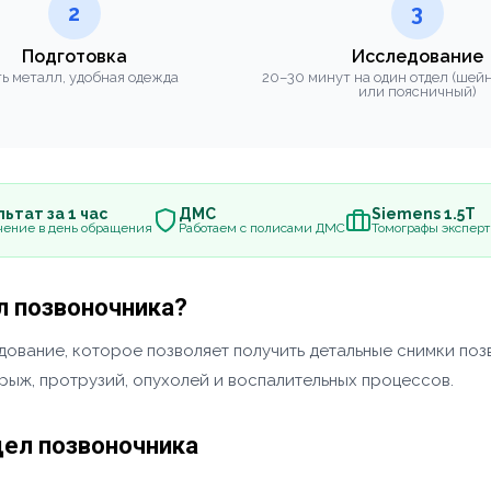
2
3
Подготовка
Исследование
ь металл, удобная одежда
20–30 минут на один отдел (шей
или поясничный)
ьтат за 1 час
ДМС
Siemens 1.5Т
чение в день обращения
Работаем с полисами ДМС
Томографы эксперт
л позвоночника?
ование, которое позволяет получить детальные снимки поз
рыж, протрузий, опухолей и воспалительных процессов.
дел позвоночника