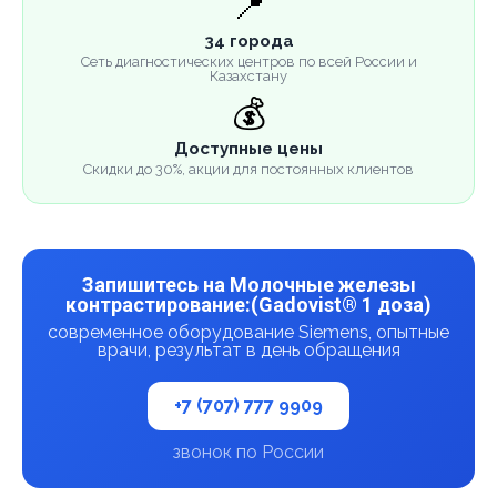
📍
34 города
Сеть диагностических центров по всей России и
Казахстану
💰
Доступные цены
Скидки до 30%, акции для постоянных клиентов
Запишитесь на Молочные железы
контрастирование:(Gadovist® 1 доза)
современное оборудование Siemens, опытные
врачи, результат в день обращения
+7 (707) 777 9909
звонок по России