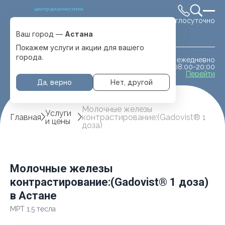
центр диагностики
Круглосуточно
Выбрать город
Астана
Ваш город —
Астана
Покажем услуги и акции для вашего
города.
ежедневно
МРТ животным
08:00-20:00
с. Отеген батыра
Перейти
Да, верно
Нет, другой
Молочные железы
Услуги
Главная
контрастирование:(Gadovist® 1
и цены
доза)
Молочные железы
контрастирование:(Gadovist® 1 доза)
в Астане
МРТ 1.5 тесла