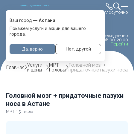
центр диагностики
Круглосуточно
Выбрать город
Астана
Ваш город —
Астана
Покажем услуги и акции для вашего
города.
ежедневно
МРТ животным
08:00-20:00
с. Отеген батыра
Перейти
Да, верно
Нет, другой
Услуги
МРТ
Головной мозг +
Главная
и цены
Головы
придаточные пазухи носа
Головной мозг + придаточные пазухи
носа в Астане
МРТ 1.5 тесла