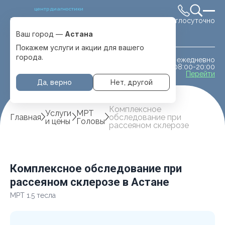
центр диагностики
Круглосуточно
Выбрать город
Астана
Ваш город —
Астана
Покажем услуги и акции для вашего
города.
ежедневно
МРТ животным
08:00-20:00
с. Отеген батыра
Перейти
Да, верно
Нет, другой
Комплексное
Услуги
МРТ
Главная
обследование при
и цены
Головы
рассеяном склерозе
Комплексное обследование при
рассеяном склерозе в Астане
МРТ 1.5 тесла