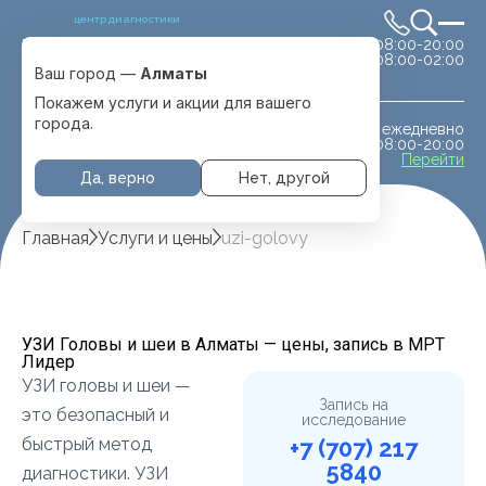
центр диагностики
сб-вс 08:00-20:00
Выбрать город
08:00-02:00
Алматы
Ваш город —
Алматы
Покажем услуги и акции для вашего
города.
ежедневно
МРТ животным
08:00-20:00
с. Отеген батыра
Перейти
Да, верно
Нет, другой
Главная
Услуги и цены
uzi-golovy
УЗИ Головы и шеи в Алматы — цены, запись в МРТ
Лидер
УЗИ головы и шеи —
Запись на
это безопасный и
исследование
быстрый метод
+7 (707) 217
5840
диагностики. УЗИ