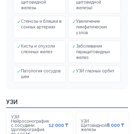
щитовидной
щитовидной
железы
железы)
✓
Стенозы и бляшки в
✓
Увеличение
сонных артериях
лимфатических
узлов
✓
Кисты и опухоли
✓
Заболевания
слюнных желез
паращитовидных
желез
✓
Патология сосудов
✓
УЗИ глазных орбит
шеи
УЗИ
УЗИ
Нейросонография
УЗИ
12 000 ₸
8 000 ₸
с сосудами
Щитовидной
(доплерография
железы
до 1 года)